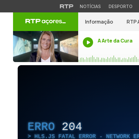
NOTÍCIAS
DESPORTO
Informação
RTP 
A Arte da Cura
ERRO
204
HLS.JS FATAL ERROR - NETWORK E