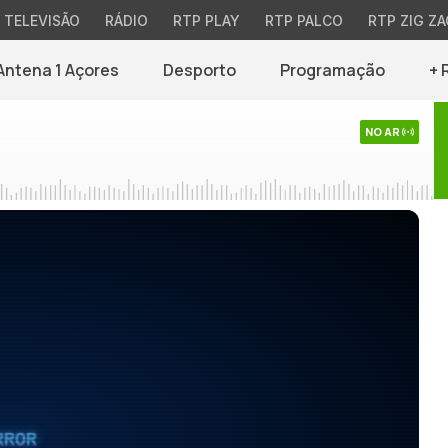
TELEVISÃO
RÁDIO
RTP PLAY
RTP PALCO
RTP ZIG ZA
Antena 1 Açores
Desporto
Programação
+ 
NO AR
RROR