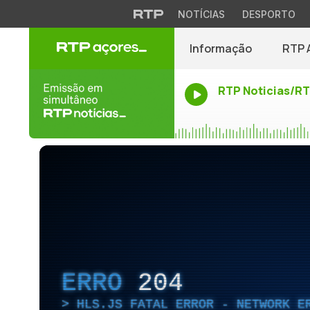
NOTÍCIAS
DESPORTO
Informação
RTP 
RTP Noticias/R
ERRO
204
HLS.JS FATAL ERROR - NETWORK E