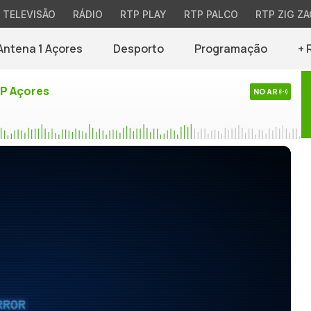
TELEVISÃO
RÁDIO
RTP PLAY
RTP PALCO
RTP ZIG ZA
Antena 1 Açores
Desporto
Programação
+ 
TP Açores
NO AR
RROR