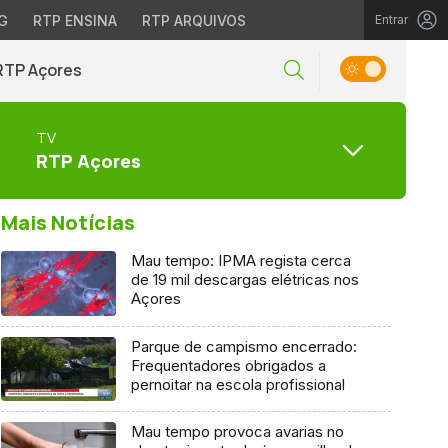
G
RTP ENSINA
RTP ARQUIVOS
Entrar
RTP Açores
TV
RTP Açores
Mais Notícias
Mau tempo: IPMA regista cerca
de 19 mil descargas elétricas nos
Açores
Parque de campismo encerrado:
Frequentadores obrigados a
pernoitar na escola profissional
Mau tempo provoca avarias no