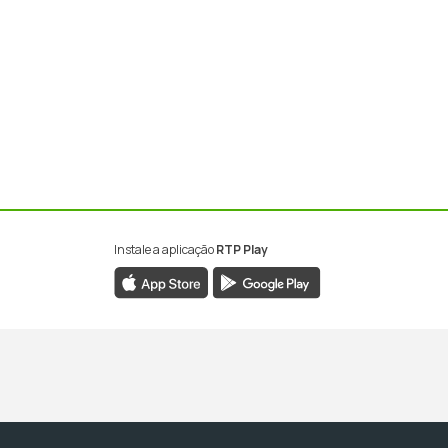
Instale a aplicação
RTP Play