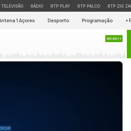
TELEVISÃO
RÁDIO
RTP PLAY
RTP PALCO
RTP ZIG ZA
Antena 1 Açores
Desporto
Programação
+ 
NO AR
RROR