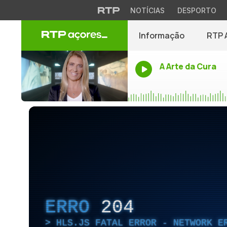
NOTÍCIAS
DESPORTO
Informação
RTP 
A Arte da Cura
ERRO
204
HLS.JS FATAL ERROR - NETWORK E