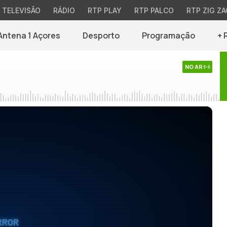
TELEVISÃO
RÁDIO
RTP PLAY
RTP PALCO
RTP ZIG ZA
Antena 1 Açores
Desporto
Programação
+ 
NO AR
RROR