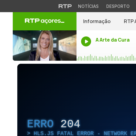
NOTÍCIAS
DESPORTO
Informação
RTP 
A Arte da Cura
ERRO
204
HLS.JS FATAL ERROR - NETWORK E