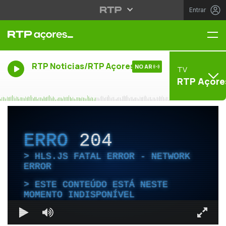
Entrar
Me
RTP Noticias/RTP Açores
NO AR
TV
RTP Açore
ERRO
204
HLS.JS FATAL ERROR - NETWORK
ERROR
ESTE CONTEÚDO ESTÁ NESTE
MOMENTO INDISPONÍVEL