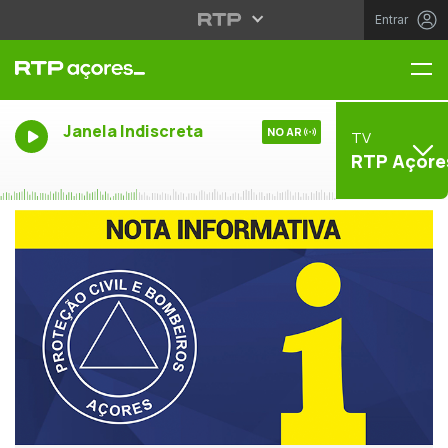
Entrar
Me
Janela Indiscreta
NO AR
TV
RTP Açore