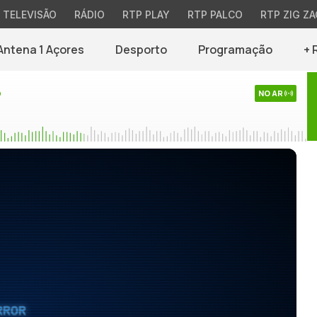
TELEVISÃO
RÁDIO
RTP PLAY
RTP PALCO
RTP ZIG ZA
Antena 1 Açores
Desporto
Programação
+ 
o
NO AR
RROR