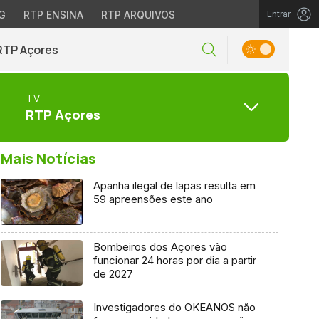
G
RTP ENSINA
RTP ARQUIVOS
Entrar
RTP Açores
TV
RTP Açores
Mais Notícias
Apanha ilegal de lapas resulta em
59 apreensões este ano
Bombeiros dos Açores vão
funcionar 24 horas por dia a partir
de 2027
Investigadores do OKEANOS não