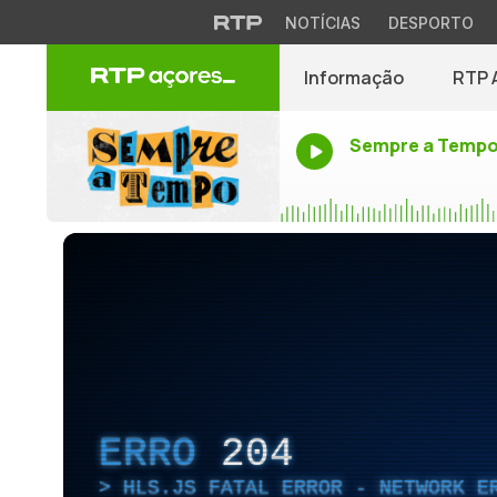
NOTÍCIAS
DESPORTO
Informação
RTP 
Sempre a Temp
ERRO
204
HLS.JS FATAL ERROR - NETWORK E