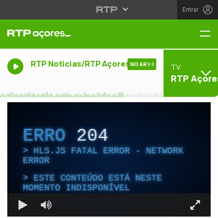
Entrar
Me
RTP Noticias/RTP Açores
NO AR
TV
RTP Açore
ERRO
204
HLS.JS FATAL ERROR - NETWORK
ERROR
ESTE CONTEÚDO ESTÁ NESTE
MOMENTO INDISPONÍVEL