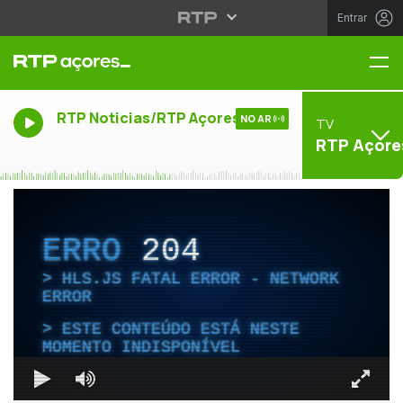
Entrar
Me
RTP Noticias/RTP Açores
NO AR
TV
RTP Açore
ERRO
204
HLS.JS FATAL ERROR - NETWORK
ERROR
ESTE CONTEÚDO ESTÁ NESTE
MOMENTO INDISPONÍVEL