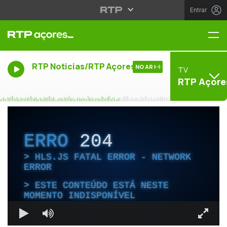
Entrar
Me
RTP Noticias/RTP Açores
NO AR
TV
RTP Açore
ERRO
204
HLS.JS FATAL ERROR - NETWORK
ERROR
ESTE CONTEÚDO ESTÁ NESTE
MOMENTO INDISPONÍVEL