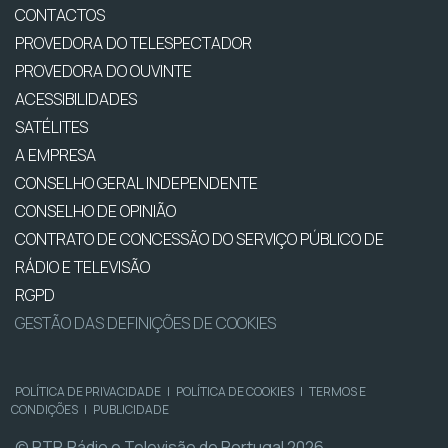
CONTACTOS
PROVEDORA DO TELESPECTADOR
PROVEDORA DO OUVINTE
ACESSIBILIDADES
SATÉLITES
A EMPRESA
CONSELHO GERAL INDEPENDENTE
CONSELHO DE OPINIÃO
CONTRATO DE CONCESSÃO DO SERVIÇO PÚBLICO DE
RÁDIO E TELEVISÃO
RGPD
GESTÃO DAS DEFINIÇÕES DE COOKIES
POLÍTICA DE PRIVACIDADE
|
POLÍTICA DE COOKIES
|
TERMOS E
CONDIÇÕES
|
PUBLICIDADE
© RTP, Rádio e Televisão de Portugal 2026