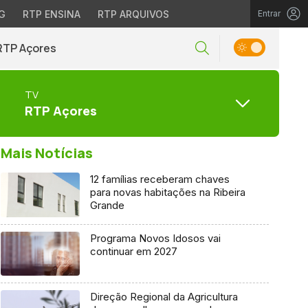
G
RTP ENSINA
RTP ARQUIVOS
Entrar
RTP Açores
TV
RTP Açores
Mais Notícias
12 famílias receberam chaves
para novas habitações na Ribeira
Grande
Programa Novos Idosos vai
continuar em 2027
Direção Regional da Agricultura