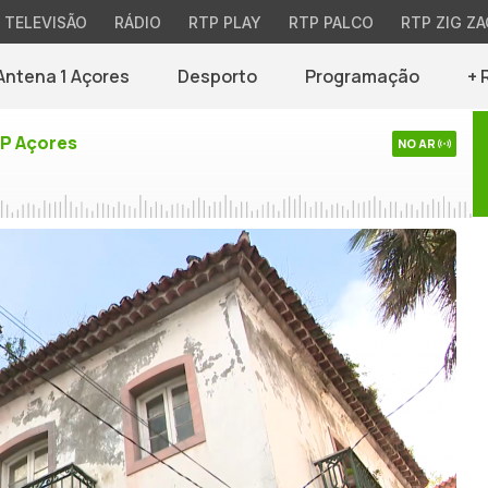
TELEVISÃO
RÁDIO
RTP PLAY
RTP PALCO
RTP ZIG ZA
Antena 1 Açores
Desporto
Programação
+ 
TP Açores
NO AR