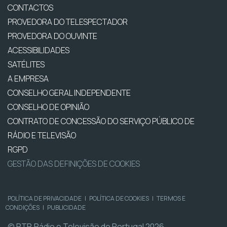
CONTACTOS
PROVEDORA DO TELESPECTADOR
PROVEDORA DO OUVINTE
ACESSIBILIDADES
SATÉLITES
A EMPRESA
CONSELHO GERAL INDEPENDENTE
CONSELHO DE OPINIÃO
CONTRATO DE CONCESSÃO DO SERVIÇO PÚBLICO DE
RÁDIO E TELEVISÃO
RGPD
GESTÃO DAS DEFINIÇÕES DE COOKIES
POLÍTICA DE PRIVACIDADE
|
POLÍTICA DE COOKIES
|
TERMOS E
CONDIÇÕES
|
PUBLICIDADE
© RTP, Rádio e Televisão de Portugal 2026