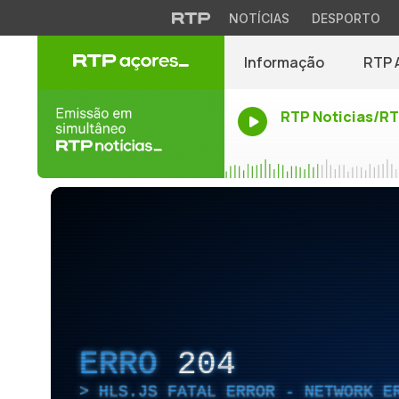
NOTÍCIAS
DESPORTO
Informação
RTP 
RTP Noticias/R
ERRO
204
HLS.JS FATAL ERROR - NETWORK E