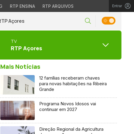
G
RTP ENSINA
RTP ARQUIVOS
Entrar
RTP Açores
TV
RTP Açores
Mais Notícias
12 famílias receberam chaves
para novas habitações na Ribeira
Grande
Programa Novos Idosos vai
continuar em 2027
Direção Regional da Agricultura