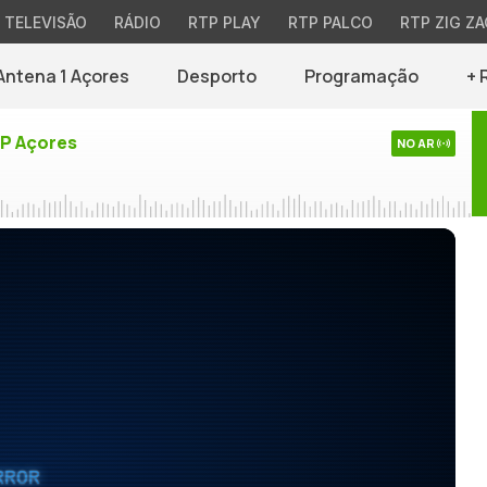
TELEVISÃO
RÁDIO
RTP PLAY
RTP PALCO
RTP ZIG ZA
Antena 1 Açores
Desporto
Programação
+ 
TP Açores
NO AR
RROR