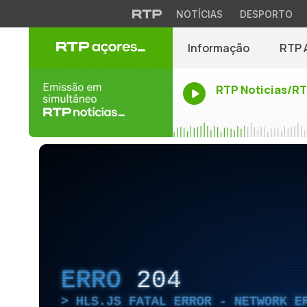
NOTÍCIAS
DESPORTO
Informação
RTP 
RTP Noticias/R
ERRO
204
HLS.JS FATAL ERROR - NETWORK E