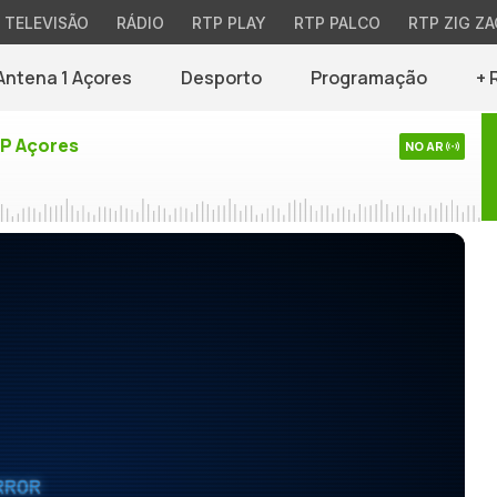
TELEVISÃO
RÁDIO
RTP PLAY
RTP PALCO
RTP ZIG ZA
Antena 1 Açores
Desporto
Programação
+ 
TP Açores
NO AR
RROR