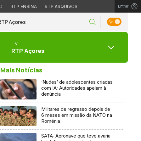
G
RTP ENSINA
RTP ARQUIVOS
Entrar
RTP Açores
TV
RTP Açores
Mais Notícias
‘Nudes’ de adolescentes criadas
com IA: Autoridades apelam à
denúncia
Militares de regresso depois de
6 meses em missão da NATO na
Roménia
SATA: Aeronave que teve avaria