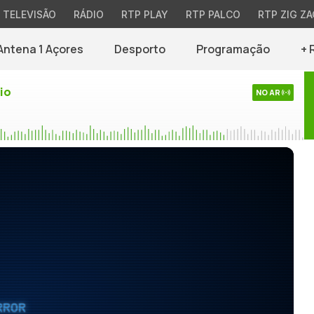
TELEVISÃO
RÁDIO
RTP PLAY
RTP PALCO
RTP ZIG ZA
Antena 1 Açores
Desporto
Programação
+ 
io
NO AR
RROR