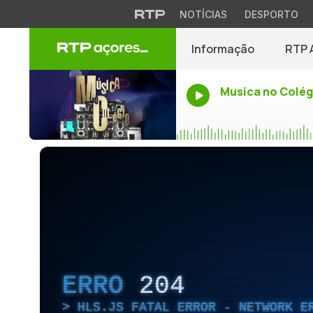
NOTÍCIAS
DESPORTO
Informação
RTP 
Musica no Colég
ERRO
204
HLS.JS FATAL ERROR - NETWORK E