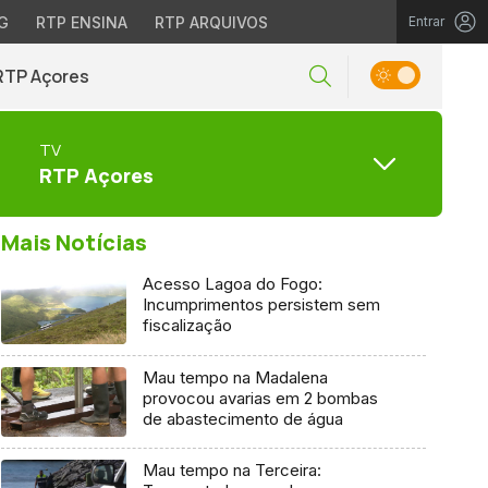
G
RTP ENSINA
RTP ARQUIVOS
Entrar
RTP Açores
TV
RTP Açores
Mais Notícias
Acesso Lagoa do Fogo:
Incumprimentos persistem sem
fiscalização
Mau tempo na Madalena
provocou avarias em 2 bombas
de abastecimento de água
Mau tempo na Terceira: