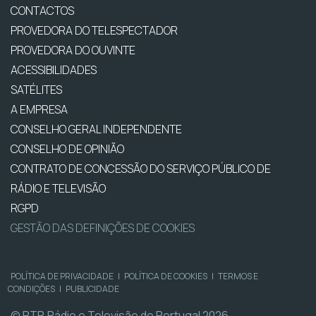
CONTACTOS
PROVEDORA DO TELESPECTADOR
PROVEDORA DO OUVINTE
ACESSIBILIDADES
SATÉLITES
A EMPRESA
CONSELHO GERAL INDEPENDENTE
CONSELHO DE OPINIÃO
CONTRATO DE CONCESSÃO DO SERVIÇO PÚBLICO DE
RÁDIO E TELEVISÃO
RGPD
GESTÃO DAS DEFINIÇÕES DE COOKIES
POLÍTICA DE PRIVACIDADE
|
POLÍTICA DE COOKIES
|
TERMOS E
CONDIÇÕES
|
PUBLICIDADE
© RTP, Rádio e Televisão de Portugal 2026