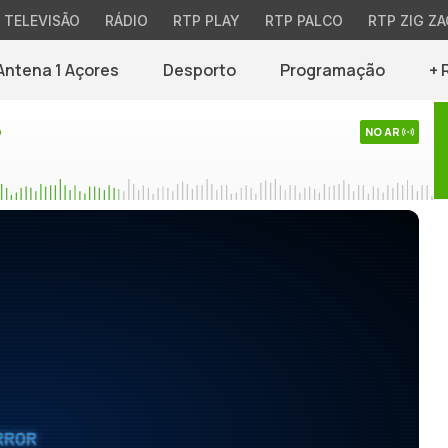
TELEVISÃO
RÁDIO
RTP PLAY
RTP PALCO
RTP ZIG ZA
Antena 1 Açores
Desporto
Programação
+ 
o
NO AR
RROR