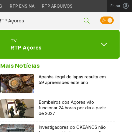
G
RTP ENSINA
RTP ARQUIVOS
Entrar
RTP Açores
TV
RTP Açores
Mais Notícias
Apanha ilegal de lapas resulta em
59 apreensões este ano
Bombeiros dos Açores vão
funcionar 24 horas por dia a partir
de 2027
Investigadores do OKEANOS não