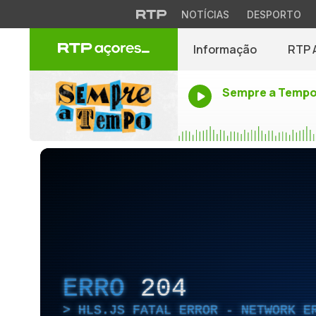
NOTÍCIAS
DESPORTO
Informação
RTP 
Sempre a Temp
ERRO
204
HLS.JS FATAL ERROR - NETWORK E