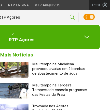
G
RTP ENSINA
RTP ARQUIVOS
Entrar
RTP Açores
TV
RTP Açores
Mais Notícias
Mau tempo na Madalena
provocou avarias em 2 bombas
de abastecimento de água
Mau tempo na Terceira:
Tempestade cancela programas
das Festas da Praia
Trovoada nos Açores: