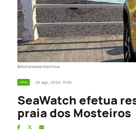
©Autoridade Marítima
29 ago, 2025, 11:06
LOCAL
SeaWatch efetua re
praia dos Mosteiros