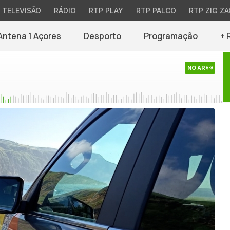
TELEVISÃO
RÁDIO
RTP PLAY
RTP PALCO
RTP ZIG ZA
Antena 1 Açores
Desporto
Programação
+ 
NO AR