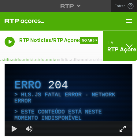
Entrar
Me
RTP Noticias/RTP Açores
NO AR
TV
RTP Açore
ERRO
204
HLS.JS FATAL ERROR - NETWORK
ERROR
ESTE CONTEÚDO ESTÁ NESTE
MOMENTO INDISPONÍVEL