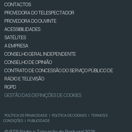
CONTACTOS
PROVEDORA DO TELESPECTADOR
PROVEDORA DO OUVINTE
ACESSIBILIDADES
SATÉLITES
A EMPRESA
CONSELHO GERAL INDEPENDENTE
CONSELHO DE OPINIÃO
CONTRATO DE CONCESSÃO DO SERVIÇO PÚBLICO DE
RÁDIO E TELEVISÃO
RGPD
GESTÃO DAS DEFINIÇÕES DE COOKIES
POLÍTICA DE PRIVACIDADE
|
POLÍTICA DE COOKIES
|
TERMOS E
CONDIÇÕES
|
PUBLICIDADE
© RTP, Rádio e Televisão de Portugal 2026