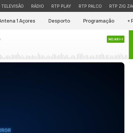
TELEVISÃO
RÁDIO
RTP PLAY
RTP PALCO
RTP ZIG ZA
Antena 1 Açores
Desporto
Programação
+ 
o
NO AR
RROR