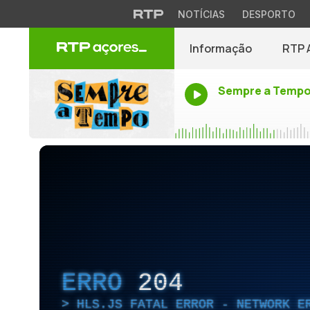
NOTÍCIAS
DESPORTO
Informação
RTP 
Sempre a Temp
ERRO
204
HLS.JS FATAL ERROR - NETWORK E