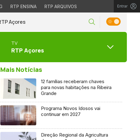
G
RTP ENSINA
RTP ARQUIVOS
Entrar
RTP Açores
TV
RTP Açores
Mais Notícias
12 famílias receberam chaves
para novas habitações na Ribeira
Grande
Programa Novos Idosos vai
continuar em 2027
Direção Regional da Agricultura