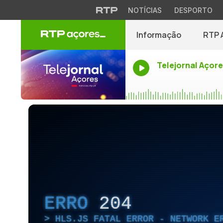
NOTÍCIAS
DESPORTO
Informação
RTP 
Telejornal Açor
ERRO
204
HLS.JS FATAL ERROR - NETWORK E