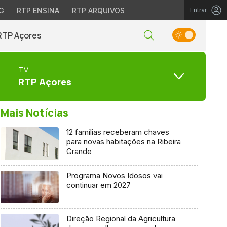
G
RTP ENSINA
RTP ARQUIVOS
Entrar
RTP Açores
TV
RTP Açores
Mais Notícias
12 famílias receberam chaves
para novas habitações na Ribeira
Grande
Programa Novos Idosos vai
continuar em 2027
Direção Regional da Agricultura