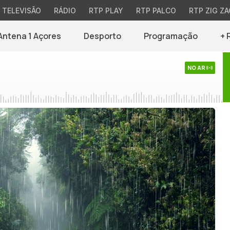
TELEVISÃO
RÁDIO
RTP PLAY
RTP PALCO
RTP ZIG ZA
Antena 1 Açores
Desporto
Programação
+ 
NO AR