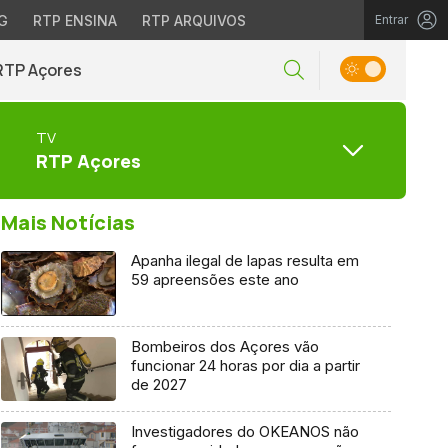
G
RTP ENSINA
RTP ARQUIVOS
Entrar
RTP Açores
TV
RTP Açores
Mais Notícias
Apanha ilegal de lapas resulta em
59 apreensões este ano
Bombeiros dos Açores vão
funcionar 24 horas por dia a partir
de 2027
Investigadores do OKEANOS não