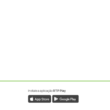
Instale a aplicação
RTP Play