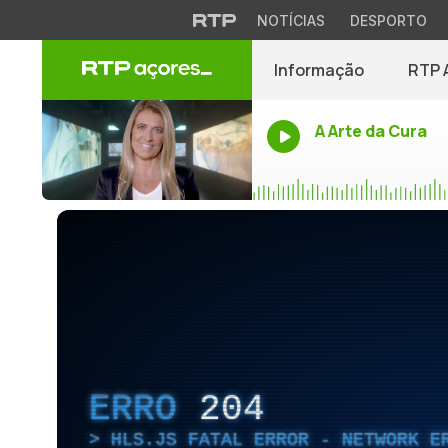
NOTÍCIAS
DESPORTO
Informação
RTP 
A Arte da Cura
ERRO
204
HLS.JS FATAL ERROR - NETWORK E