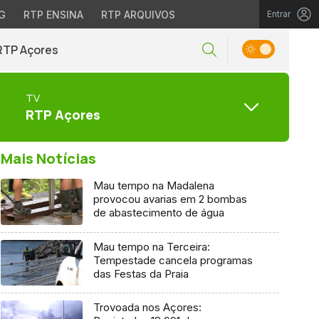
G
RTP ENSINA
RTP ARQUIVOS
Entrar
RTP Açores
TV
RTP Açores
Mais Notícias
Mau tempo na Madalena
provocou avarias em 2 bombas
de abastecimento de água
Mau tempo na Terceira:
Tempestade cancela programas
das Festas da Praia
Trovoada nos Açores: