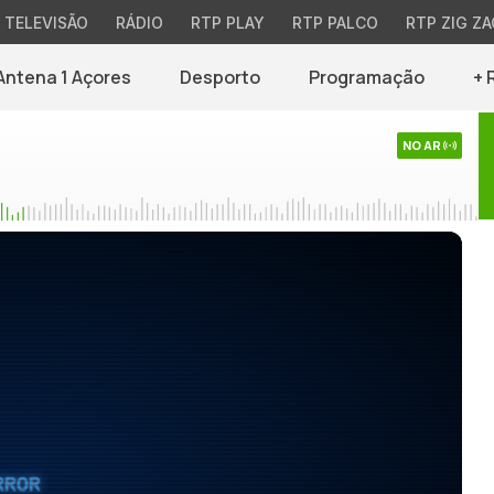
TELEVISÃO
RÁDIO
RTP PLAY
RTP PALCO
RTP ZIG ZA
Antena 1 Açores
Desporto
Programação
+ 
NO AR
RROR