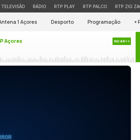
TELEVISÃO
RÁDIO
RTP PLAY
RTP PALCO
RTP ZIG ZA
Antena 1 Açores
Desporto
Programação
+ 
TP Açores
NO AR
RROR