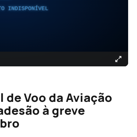
TO INDISPONÍVEL
l de Voo da Aviação
 adesão à greve
mbro