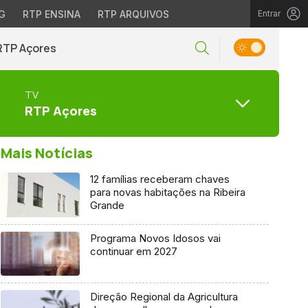
G
RTP ENSINA
RTP ARQUIVOS
Entrar
RTP Açores
TV
RTP Açores
Mais Notícias
12 famílias receberam chaves
para novas habitações na Ribeira
Grande
Programa Novos Idosos vai
continuar em 2027
Direção Regional da Agricultura