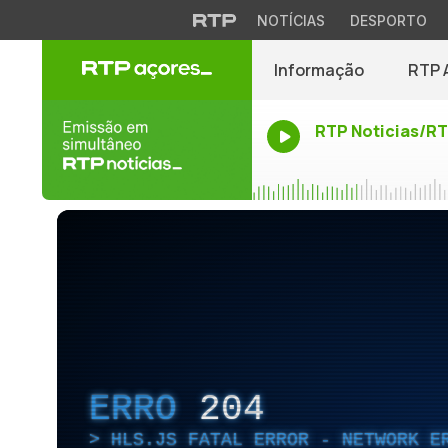
NOTÍCIAS
DESPORTO
Informação
RTP 
RTP Noticias/R
ERRO
204
HLS.JS FATAL ERROR - NETWORK E