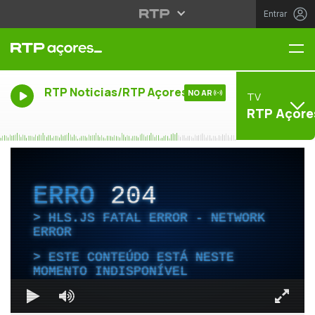
Entrar
Me
RTP Noticias/RTP Açores
NO AR
TV
RTP Açore
ERRO
204
HLS.JS FATAL ERROR - NETWORK
ERROR
ESTE CONTEÚDO ESTÁ NESTE
MOMENTO INDISPONÍVEL