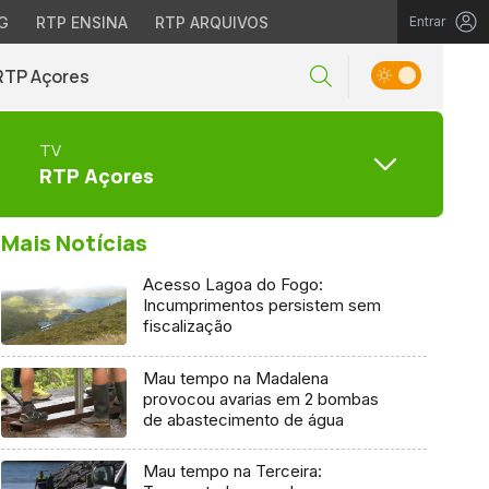
G
RTP ENSINA
RTP ARQUIVOS
Entrar
RTP Açores
TV
RTP Açores
Mais Notícias
Acesso Lagoa do Fogo:
Incumprimentos persistem sem
fiscalização
Mau tempo na Madalena
provocou avarias em 2 bombas
de abastecimento de água
Mau tempo na Terceira: