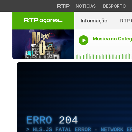
NOTÍCIAS
DESPORTO
Informação
RTP 
Musica no Colég
ERRO
204
HLS.JS FATAL ERROR - NETWORK E