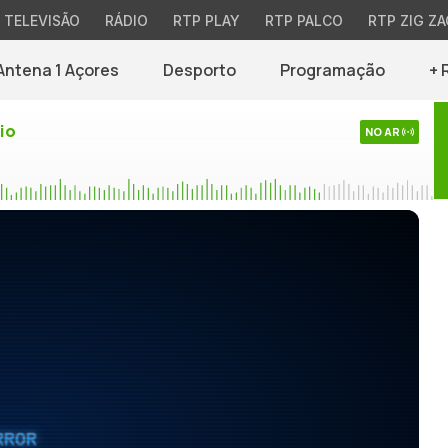
TELEVISÃO
RÁDIO
RTP PLAY
RTP PALCO
RTP ZIG ZA
Antena 1 Açores
Desporto
Programação
+ 
io
NO AR
RROR