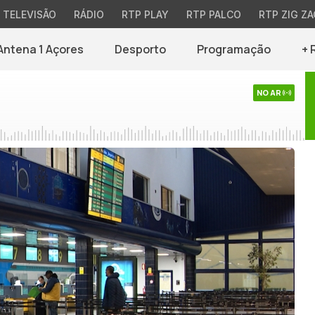
TELEVISÃO
RÁDIO
RTP PLAY
RTP PALCO
RTP ZIG ZA
Antena 1 Açores
Desporto
Programação
+ 
NO AR