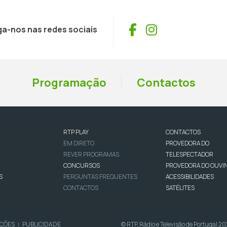
Facebook
Instagram
ga-nos nas redes sociais
Programação
Contactos
RTP PLAY
CONTACTOS
EM DIRETO
PROVEDORA DO
REVER PROGRAMAS
TELESPECTADOR
CONCURSOS
PROVEDORA DO OUVI
S
PERGUNTAS FREQUENTES
ACESSIBILIDADES
CONTACTOS
SATÉLITES
IÇÕES
PUBLICIDADE
© RTP, Rádio e Televisão de Portugal 2
|