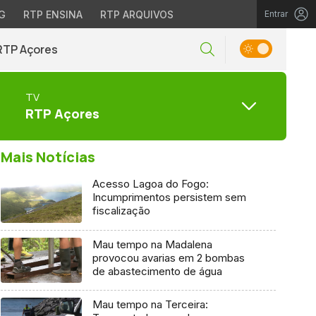
G
RTP ENSINA
RTP ARQUIVOS
Entrar
RTP Açores
TV
RTP Açores
Mais Notícias
Acesso Lagoa do Fogo:
Incumprimentos persistem sem
fiscalização
Mau tempo na Madalena
provocou avarias em 2 bombas
de abastecimento de água
Mau tempo na Terceira: