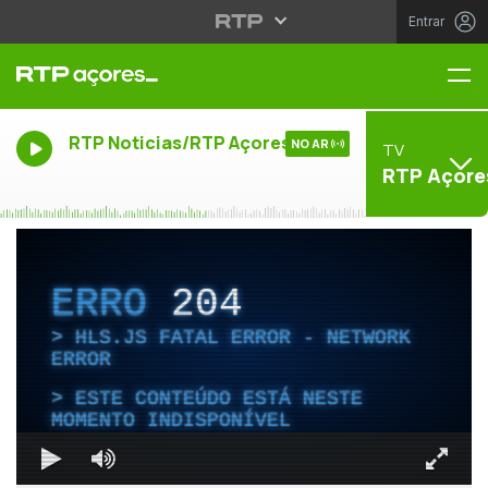
Entrar
Me
RTP Noticias/RTP Açores
NO AR
TV
RTP Açore
ERRO
204
HLS.JS FATAL ERROR - NETWORK
ERROR
ESTE CONTEÚDO ESTÁ NESTE
MOMENTO INDISPONÍVEL