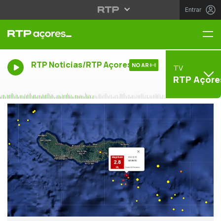
Entrar
Me
RTP Noticias/RTP Açores
NO AR
TV
RTP Açore