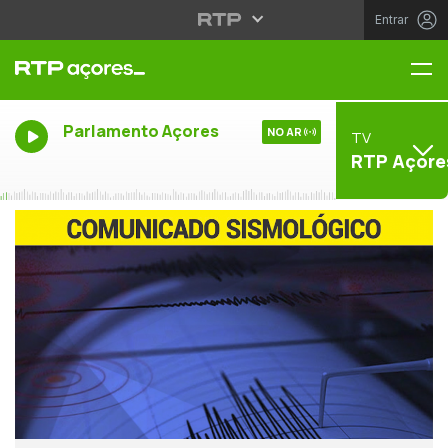
Entrar
Me
Parlamento Açores
NO AR
TV
RTP Açore