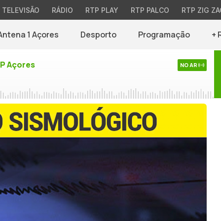
TELEVISÃO
RÁDIO
RTP PLAY
RTP PALCO
RTP ZIG ZA
Antena 1 Açores
Desporto
Programação
+ 
TP Açores
NO AR