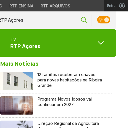
G
RTP ENSINA
RTP ARQUIVOS
Entrar
RTP Açores
TV
RTP Açores
Mais Notícias
12 famílias receberam chaves
para novas habitações na Ribeira
Grande
Programa Novos Idosos vai
continuar em 2027
Direção Regional da Agricultura