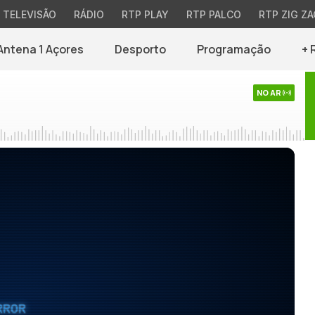
TELEVISÃO
RÁDIO
RTP PLAY
RTP PALCO
RTP ZIG ZA
Antena 1 Açores
Desporto
Programação
+ 
NO AR
RROR