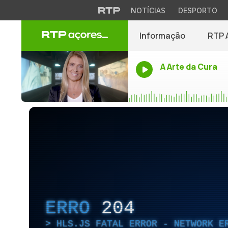
NOTÍCIAS
DESPORTO
Informação
RTP 
A Arte da Cura
ERRO
204
HLS.JS FATAL ERROR - NETWORK E