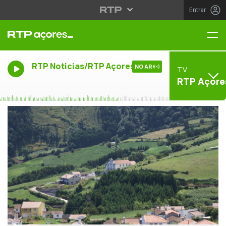
Entrar
Me
RTP Noticias/RTP Açores
NO AR
TV
RTP Açore