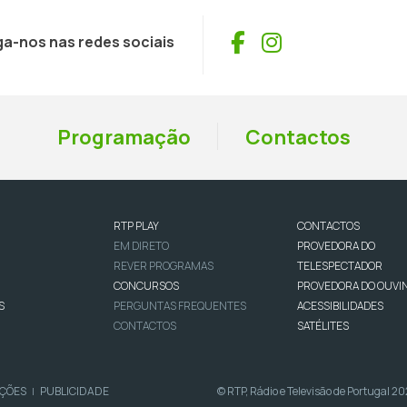
Facebook
Instagram
ga-nos nas redes sociais
Programação
Contactos
RTP PLAY
CONTACTOS
EM DIRETO
PROVEDORA DO
REVER PROGRAMAS
TELESPECTADOR
CONCURSOS
PROVEDORA DO OUVI
S
PERGUNTAS FREQUENTES
ACESSIBILIDADES
CONTACTOS
SATÉLITES
IÇÕES
PUBLICIDADE
© RTP, Rádio e Televisão de Portugal 2
|