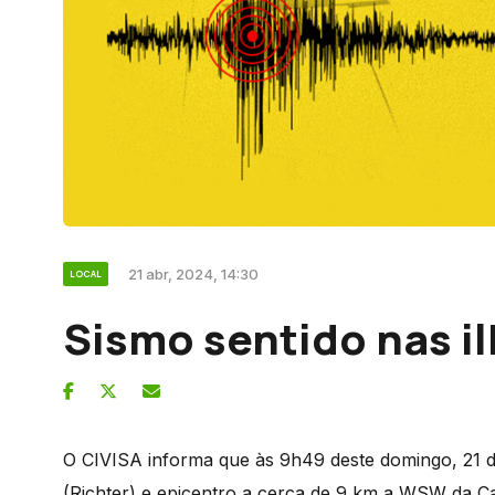
21 abr, 2024, 14:30
LOCAL
Sismo sentido nas il
O CIVISA informa que às 9h49 deste domingo, 21 de
(Richter) e epicentro a cerca de 9 km a WSW da Can