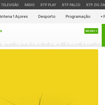
TELEVISÃO
RÁDIO
RTP PLAY
RTP PALCO
RTP ZIG ZA
Antena 1 Açores
Desporto
Programação
+ 
es
NO AR