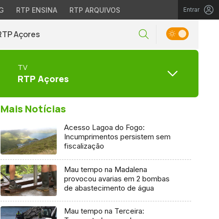
G
RTP ENSINA
RTP ARQUIVOS
Entrar
RTP Açores
TV
RTP Açores
Mais Notícias
Acesso Lagoa do Fogo:
Incumprimentos persistem sem
fiscalização
Mau tempo na Madalena
provocou avarias em 2 bombas
de abastecimento de água
Mau tempo na Terceira: