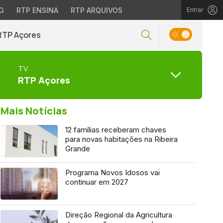
G
RTP ENSINA
RTP ARQUIVOS
Entrar
RTP Açores
TV
RTP Açores
Mais Notícias
12 famílias receberam chaves
para novas habitações na Ribeira
Grande
Programa Novos Idosos vai
continuar em 2027
Direção Regional da Agricultura