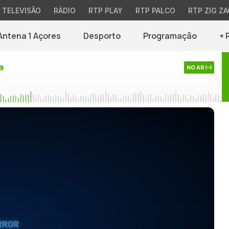
TELEVISÃO
RÁDIO
RTP PLAY
RTP PALCO
RTP ZIG ZA
Antena 1 Açores
Desporto
Programação
+ 
a
NO AR
RROR