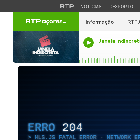
NOTÍCIAS
DESPORTO
Informação
RTP 
Janela Indiscret
ERRO
204
HLS.JS FATAL ERROR - NETWORK E