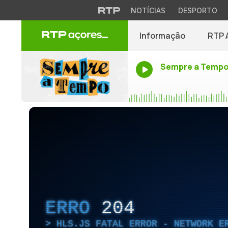
NOTÍCIAS
DESPORTO
Informação
RTP 
Sempre a Temp
ERRO
204
HLS.JS FATAL ERROR - NETWORK E