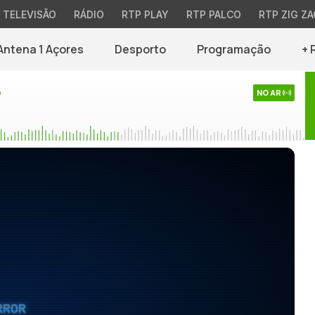
TELEVISÃO
RÁDIO
RTP PLAY
RTP PALCO
RTP ZIG ZA
Antena 1 Açores
Desporto
Programação
+ 
o
NO AR
RROR