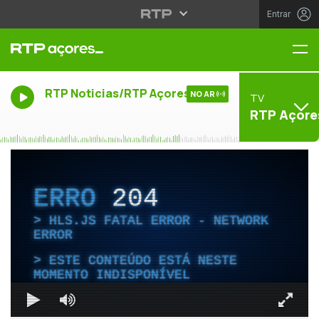
Entrar
Me
RTP Noticias/RTP Açores
NO AR
TV
RTP Açore
ERRO
204
HLS.JS FATAL ERROR - NETWORK
ERROR
ESTE CONTEÚDO ESTÁ NESTE
MOMENTO INDISPONÍVEL