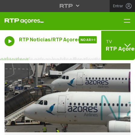
Entrar
Me
RTP Noticias/RTP Açores
NO AR
TV
RTP Açore