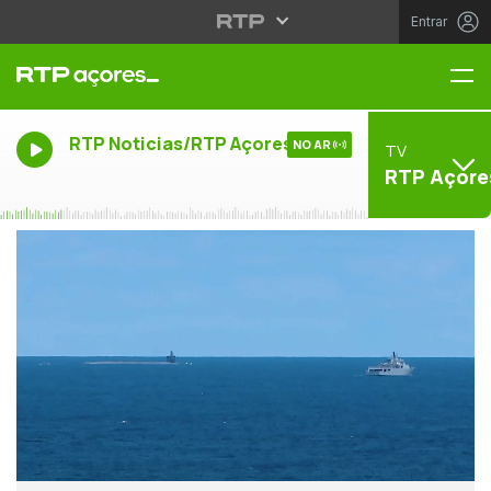
Entrar
Me
RTP Noticias/RTP Açores
NO AR
TV
RTP Açore