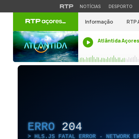
NOTÍCIAS
DESPORTO
Informação
RTP 
Atlântida Açore
ERRO
204
HLS.JS FATAL ERROR - NETWORK E