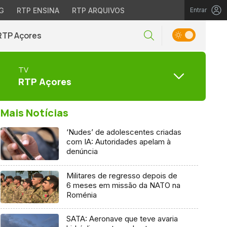
G
RTP ENSINA
RTP ARQUIVOS
Entrar
RTP Açores
TV
RTP Açores
Mais Notícias
‘Nudes’ de adolescentes criadas
com IA: Autoridades apelam à
denúncia
Militares de regresso depois de
6 meses em missão da NATO na
Roménia
SATA: Aeronave que teve avaria