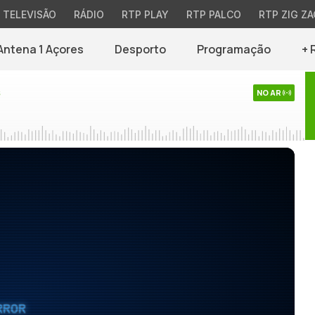
TELEVISÃO
RÁDIO
RTP PLAY
RTP PALCO
RTP ZIG ZA
Antena 1 Açores
Desporto
Programação
+ 
s
NO AR
RROR