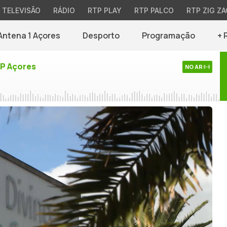
TELEVISÃO
RÁDIO
RTP PLAY
RTP PALCO
RTP ZIG ZA
Antena 1 Açores
Desporto
Programação
+ 
TP Açores
NO AR