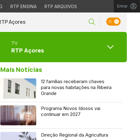
G
RTP ENSINA
RTP ARQUIVOS
Entrar
RTP Açores
TV
RTP Açores
Mais Notícias
12 famílias receberam chaves
para novas habitações na Ribeira
Grande
Programa Novos Idosos vai
continuar em 2027
Direção Regional da Agricultura