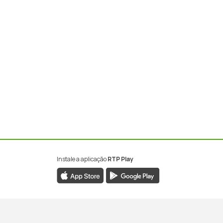
Instale a aplicação
RTP Play