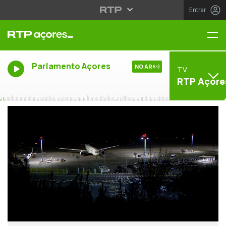
Entrar
Me
Parlamento Açores
NO AR
TV
RTP Açore