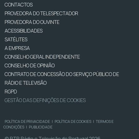
CONTACTOS
PROVEDORA DO TELESPECTADOR
PROVEDORA DO OUVINTE
ACESSIBILIDADES
SATÉLITES
A EMPRESA
CONSELHO GERAL INDEPENDENTE
CONSELHO DE OPINIÃO
CONTRATO DE CONCESSÃO DO SERVIÇO PÚBLICO DE
RÁDIO E TELEVISÃO
RGPD
GESTÃO DAS DEFINIÇÕES DE COOKIES
POLÍTICA DE PRIVACIDADE
|
POLÍTICA DE COOKIES
|
TERMOS E
CONDIÇÕES
|
PUBLICIDADE
© RTP, Rádio e Televisão de Portugal 2026