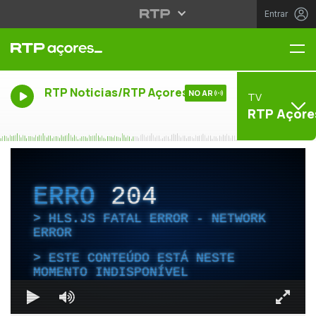
Entrar
Me
RTP Noticias/RTP Açores
NO AR
TV
RTP Açore
ERRO
204
HLS.JS FATAL ERROR - NETWORK
ERROR
ESTE CONTEÚDO ESTÁ NESTE
MOMENTO INDISPONÍVEL