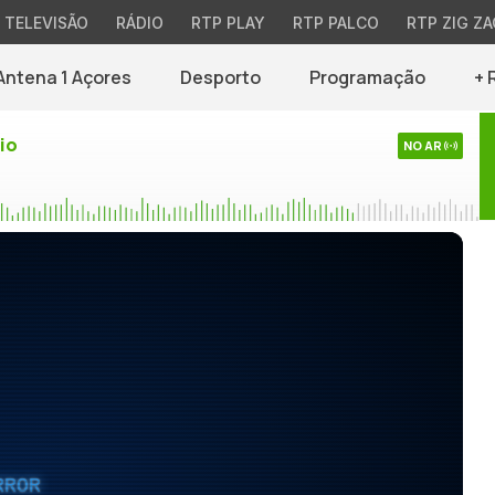
TELEVISÃO
RÁDIO
RTP PLAY
RTP PALCO
RTP ZIG ZA
Antena 1 Açores
Desporto
Programação
+ 
io
NO AR
RROR