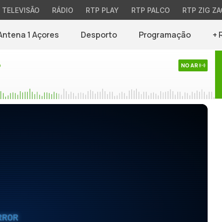
TELEVISÃO
RÁDIO
RTP PLAY
RTP PALCO
RTP ZIG ZA
Antena 1 Açores
Desporto
Programação
+ 
o
NO AR
RROR