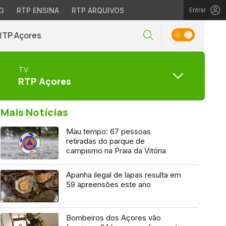
G
RTP ENSINA
RTP ARQUIVOS
Entrar
RTP Açores
TV
RTP Açores
Mais Notícias
Mau tempo: 67 pessoas
retiradas do parque de
campismo na Praia da Vitória
Apanha ilegal de lapas resulta em
59 apreensões este ano
Bombeiros dos Açores vão