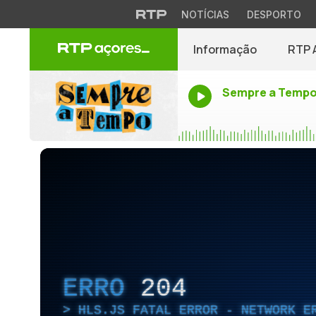
NOTÍCIAS
DESPORTO
Informação
RTP 
Sempre a Temp
ERRO
204
HLS.JS FATAL ERROR - NETWORK E