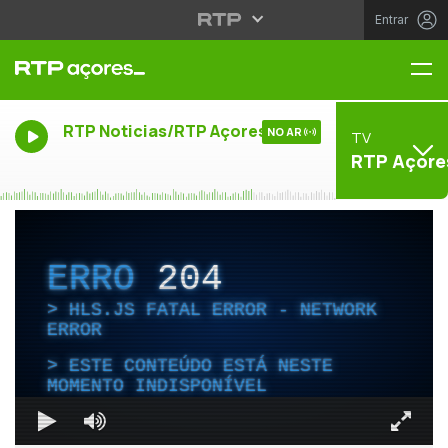
Entrar
Me
RTP Noticias/RTP Açores
NO AR
TV
RTP Açore
ERRO
204
HLS.JS FATAL ERROR - NETWORK
ERROR
ESTE CONTEÚDO ESTÁ NESTE
MOMENTO INDISPONÍVEL