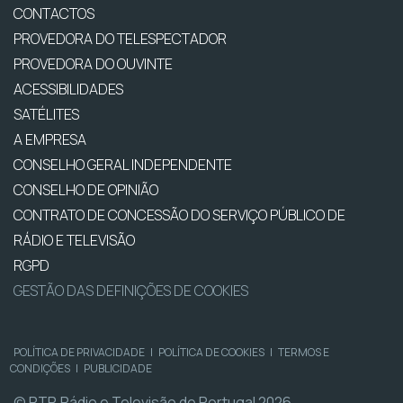
CONTACTOS
PROVEDORA DO TELESPECTADOR
PROVEDORA DO OUVINTE
ACESSIBILIDADES
SATÉLITES
A EMPRESA
CONSELHO GERAL INDEPENDENTE
CONSELHO DE OPINIÃO
CONTRATO DE CONCESSÃO DO SERVIÇO PÚBLICO DE
RÁDIO E TELEVISÃO
RGPD
GESTÃO DAS DEFINIÇÕES DE COOKIES
POLÍTICA DE PRIVACIDADE
|
POLÍTICA DE COOKIES
|
TERMOS E
CONDIÇÕES
|
PUBLICIDADE
© RTP, Rádio e Televisão de Portugal 2026