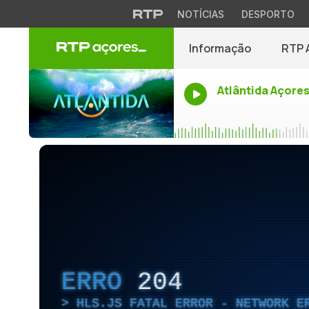
NOTÍCIAS
DESPORTO
Informação
RTP 
Atlântida Açore
ERRO
204
HLS.JS FATAL ERROR - NETWORK E