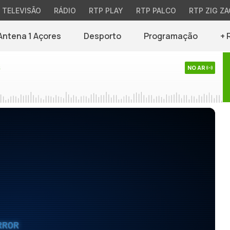
TELEVISÃO
RÁDIO
RTP PLAY
RTP PALCO
RTP ZIG ZA
Antena 1 Açores
Desporto
Programação
+ 
s
NO AR
RROR