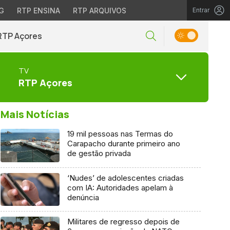
G
RTP ENSINA
RTP ARQUIVOS
Entrar
RTP Açores
TV
RTP Açores
Mais Notícias
19 mil pessoas nas Termas do
Carapacho durante primeiro ano
de gestão privada
‘Nudes’ de adolescentes criadas
com IA: Autoridades apelam à
denúncia
Militares de regresso depois de