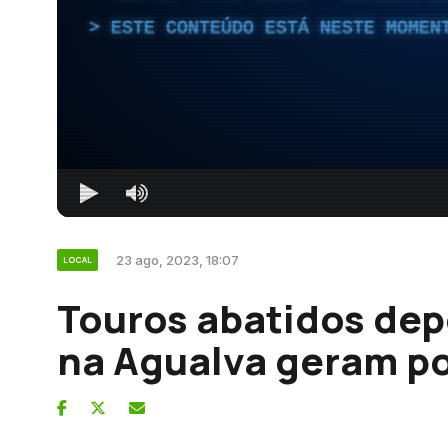
ESTE CONTEÚDO ESTÁ NESTE MOMEN
23 ago, 2023, 18:07
LOCAL
Touros abatidos dep
na Agualva geram p