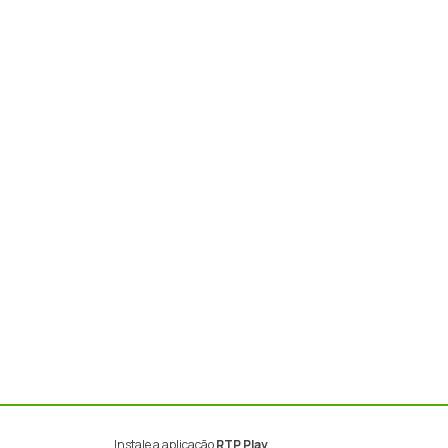
Instale a aplicação
RTP Play