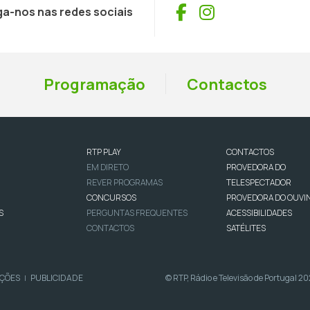
Facebook
Instagram
ga-nos nas redes sociais
Programação
Contactos
RTP PLAY
CONTACTOS
EM DIRETO
PROVEDORA DO
REVER PROGRAMAS
TELESPECTADOR
CONCURSOS
PROVEDORA DO OUVI
S
PERGUNTAS FREQUENTES
ACESSIBILIDADES
CONTACTOS
SATÉLITES
IÇÕES
PUBLICIDADE
© RTP, Rádio e Televisão de Portugal 2
|