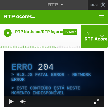
Entrar
Me
RTP Noticias/RTP Açores
NO AR
TV
RTP Açore
ERRO
204
HLS.JS FATAL ERROR - NETWORK
ERROR
ESTE CONTEÚDO ESTÁ NESTE
MOMENTO INDISPONÍVEL